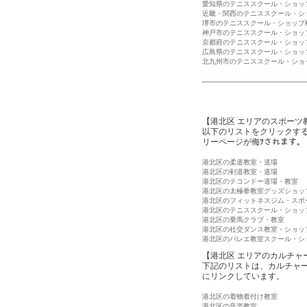
愛知県のテニススクール・ショッ
近畿・関西のテニススクール・シ
堺市のテニススクール・ショップ
神戸市のテニススクール・ショッ
京都府のテニススクール・ショッ
広島県のテニススクール・ショッ
北九州市のテニススクール・ショ
【港北区 エリアのスポーツ
以下のリストをクリックす
リーページが侮ｦされます。
港北区の柔道教室・道場
港北区の剣道教室・道場
港北区のテコンドー道場・教室
港北区の太極拳教室グッズショッ
港北区のフィットネスジム・スポ
港北区のテニススクール・ショッ
港北区の乗馬クラブ・教室
港北区の社交ダンス教室・ショッ
港北区のバレエ教室スクール・シ
【港北区 エリアのカルチャ
下記のリストは、カルチャ
にリンクしています。
港北区の着物着付け教室
港北区の音楽教室