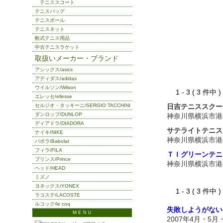
テニススコート
テニスバッグ
テニスボール
テニスネット
軟式テニス用品
中古テニスラケット
取扱いメーカー・ブランド
アシックス/asics
アディダス/adidas
ウイルソン/Wilson
1 - 3 ( 3 件中
エレッセ/ellesse
セルジオ・タッキーニ/SERGIO TACCHINI
日吉テニススクー
ダンロップ/DUNLOP
神奈川県横浜市港
ディアドラ/DIADORA
サテライトテニス
ナイキ/NIKE
神奈川県横浜市港
バボラ/Babolat
フィラ/FILA
ＴＩグリーンテニ
プリンス/Prince
神奈川県横浜市港
ヘッド/HEAD
ミズノ
ヨネックス/YONEX
1 - 3 ( 3 件中
ラコステ/LACOSTE
ルコック/le coq
失敗しようがない
ＭＥＮＵ
2007年4月・5