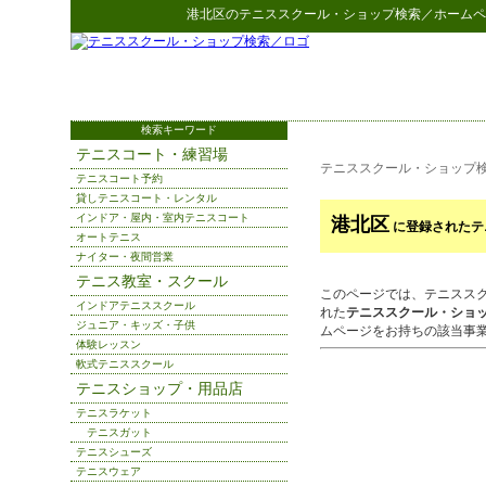
港北区
の
テニススクール・ショップ検索
／ホームペ
検索キーワード
テニスコート・練習場
テニススクール・ショップ
テニスコート予約
貸しテニスコート・レンタル
インドア・屋内・室内テニスコート
港北区
に登録されたテ
オートテニス
ナイター・夜間営業
テニス教室・スクール
このページでは、テニスス
インドアテニススクール
れた
テニススクール・ショ
ジュニア・キッズ・子供
ムページをお持ちの該当事
体験レッスン
軟式テニススクール
テニスショップ・用品店
テニスラケット
テニスガット
テニスシューズ
テニスウェア