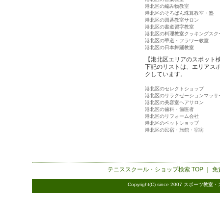
港北区の編み物教室
港北区のそろばん珠算教室・塾
港北区の囲碁教室サロン
港北区の書道習字教室
港北区の料理教室クッキングスク
港北区の華道・フラワー教室
港北区の日本舞踊教室
【港北区エリアのスポット
下記のリストは、エリアス
クしています。
港北区のセレクトショップ
港北区のリラクゼーションマッサ
港北区の美容室ヘアサロン
港北区の歯科・歯医者
港北区のリフォーム会社
港北区のペットショップ
港北区の民宿・旅館・宿坊
テニススクール・ショップ検索
TOP ｜
免
Copyright(C) since 2007
スポーツ教室・