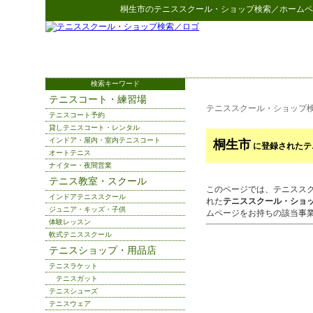
桐生市
の
テニススクール・ショップ検索
／ホームペ
検索キーワード
テニスコート・練習場
テニススクール・ショップ
テニスコート予約
貸しテニスコート・レンタル
インドア・屋内・室内テニスコート
桐生市
に登録されたテ
オートテニス
ナイター・夜間営業
テニス教室・スクール
このページでは、テニスス
インドアテニススクール
れた
テニススクール・ショ
ジュニア・キッズ・子供
ムページをお持ちの該当事
体験レッスン
軟式テニススクール
テニスショップ・用品店
テニスラケット
テニスガット
テニスシューズ
テニスウェア