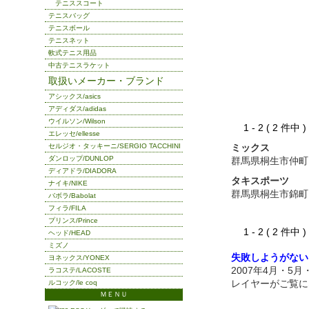
テニススコート
テニスバッグ
テニスボール
テニスネット
軟式テニス用品
中古テニスラケット
取扱いメーカー・ブランド
アシックス/asics
アディダス/adidas
ウイルソン/Wilson
1 - 2 ( 2 件中
エレッセ/ellesse
セルジオ・タッキーニ/SERGIO TACCHINI
ミックス
ダンロップ/DUNLOP
群馬県桐生市仲町
ディアドラ/DIADORA
タキスポーツ
ナイキ/NIKE
群馬県桐生市錦町
バボラ/Babolat
フィラ/FILA
プリンス/Prince
1 - 2 ( 2 件中
ヘッド/HEAD
ミズノ
失敗しようがない
ヨネックス/YONEX
2007年4月・5
ラコステ/LACOSTE
レイヤーがご覧に
ルコック/le coq
ＭＥＮＵ