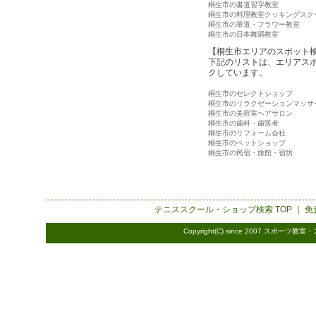
桐生市の書道習字教室
桐生市の料理教室クッキングスク
桐生市の華道・フラワー教室
桐生市の日本舞踊教室
【桐生市エリアのスポット
下記のリストは、エリアス
クしています。
桐生市のセレクトショップ
桐生市のリラクゼーションマッサ
桐生市の美容室ヘアサロン
桐生市の歯科・歯医者
桐生市のリフォーム会社
桐生市のペットショップ
桐生市の民宿・旅館・宿坊
テニススクール・ショップ検索
TOP ｜
免
Copyright(C) since 2007
スポーツ教室・