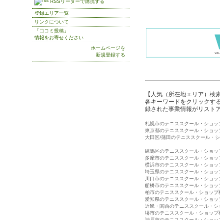
RSSリーダーで購読する
登録エリア一覧
リンクについて
「口コミ投稿」
情報をお寄せください
ホームページを
新規登録する
【人気（所在地エリア）検
各キーワードをクリックする
録された事業情報がリスト
札幌市のテニススクール・ショッ
東京都のテニススクール・ショッ
大田区/蒲田のテニススクール・
練馬区のテニススクール・ショッ
多摩市のテニススクール・ショッ
横浜市のテニススクール・ショッ
埼玉県のテニススクール・ショッ
川口市のテニススクール・ショッ
船橋市のテニススクール・ショッ
柏市のテニススクール・ショップ
愛知県のテニススクール・ショッ
近畿・関西のテニススクール・シ
堺市のテニススクール・ショップ
神戸市のテニススクール・ショッ