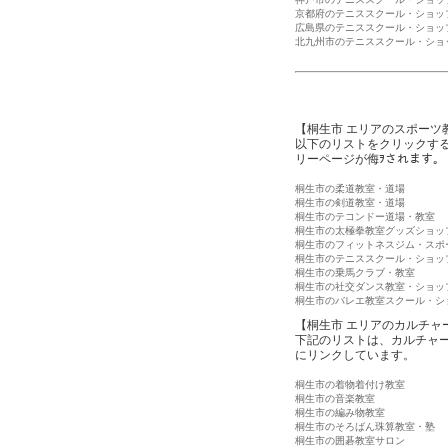
京都府のテニススクール・ショッ
広島県のテニススクール・ショッ
北九州市のテニススクール・ショ
【桐生市 エリアのスポーツ
以下のリストをクリックす
リーページが侮ｦされます。
桐生市の柔道教室・道場
桐生市の剣道教室・道場
桐生市のテコンドー道場・教室
桐生市の太極拳教室グッズショッ
桐生市のフィットネスジム・スポ
桐生市のテニススクール・ショッ
桐生市の乗馬クラブ・教室
桐生市の社交ダンス教室・ショッ
桐生市のバレエ教室スクール・シ
【桐生市 エリアのカルチャ
下記のリストは、カルチャ
にリンクしています。
桐生市の着物着付け教室
桐生市の音楽教室
桐生市の編み物教室
桐生市のそろばん珠算教室・塾
桐生市の囲碁教室サロン