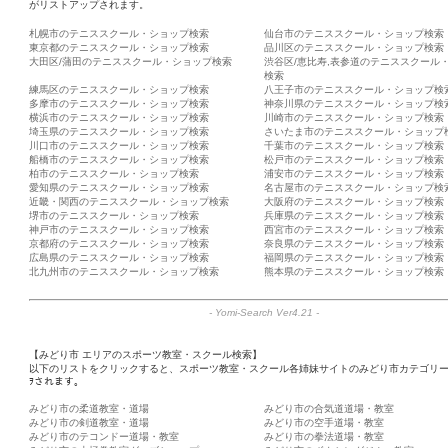
がリストアップされます。
札幌市のテニススクール・ショップ検索
仙台市のテニススクール・ショップ検索
東京都のテニススクール・ショップ検索
品川区のテニススクール・ショップ検索
大田区/蒲田のテニススクール・ショップ検索
渋谷区/恵比寿,表参道のテニススクール
検索
練馬区のテニススクール・ショップ検索
八王子市のテニススクール・ショップ検
多摩市のテニススクール・ショップ検索
神奈川県のテニススクール・ショップ検
横浜市のテニススクール・ショップ検索
川崎市のテニススクール・ショップ検索
埼玉県のテニススクール・ショップ検索
さいたま市のテニススクール・ショップ
川口市のテニススクール・ショップ検索
千葉市のテニススクール・ショップ検索
船橋市のテニススクール・ショップ検索
松戸市のテニススクール・ショップ検索
柏市のテニススクール・ショップ検索
浦安市のテニススクール・ショップ検索
愛知県のテニススクール・ショップ検索
名古屋市のテニススクール・ショップ検
近畿・関西のテニススクール・ショップ検索
大阪府のテニススクール・ショップ検索
堺市のテニススクール・ショップ検索
兵庫県のテニススクール・ショップ検索
神戸市のテニススクール・ショップ検索
西宮市のテニススクール・ショップ検索
京都府のテニススクール・ショップ検索
奈良県のテニススクール・ショップ検索
広島県のテニススクール・ショップ検索
福岡県のテニススクール・ショップ検索
北九州市のテニススクール・ショップ検索
熊本県のテニススクール・ショップ検索
-
Yomi-Search Ver4.21
-
【みどり市 エリアのスポーツ教室・スクール検索】
以下のリストをクリックすると、スポーツ教室・スクール各姉妹サイトのみどり市カテゴリ
ｦされます。
みどり市の柔道教室・道場
みどり市の合気道道場・教室
みどり市の剣道教室・道場
みどり市の空手道場・教室
みどり市のテコンドー道場・教室
みどり市の拳法道場・教室