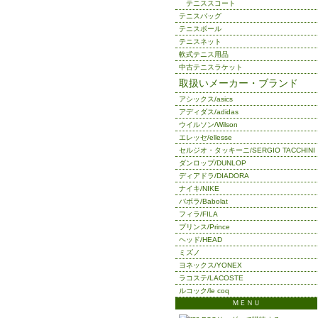
テニススコート
テニスバッグ
テニスボール
テニスネット
軟式テニス用品
中古テニスラケット
取扱いメーカー・ブランド
アシックス/asics
アディダス/adidas
ウイルソン/Wilson
エレッセ/ellesse
セルジオ・タッキーニ/SERGIO TACCHINI
ダンロップ/DUNLOP
ディアドラ/DIADORA
ナイキ/NIKE
バボラ/Babolat
フィラ/FILA
プリンス/Prince
ヘッド/HEAD
ミズノ
ヨネックス/YONEX
ラコステ/LACOSTE
ルコック/le coq
ＭＥＮＵ