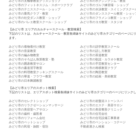
みどり市の太極拳教室グッズショップ
みどり市のボクシングジム・教室
みどり市のフィットネスジム・スポーツクラブ
みどり市のゴルフ練習場・ショップ
みどり市のテニススクール・ショップ
みどり市の水泳教室・スイミングスクー
みどり市の乗馬クラブ・教室
みどり市のダンススクール教室・ショッ
みどり市の社交ダンス教室・ショップ
みどり市のフラメンコ教室・ショップ
みどり市のバレエ教室スクール・ショップ
みどり市のヨガ教室・スタジオ
【みどり市 エリアのカルチャースクール・教室検索】
下記のリストは、カルチャースクール・教室各姉妹サイトのみどり市カテゴリーのページに
ます。
みどり市の着物着付け教室
みどり市の語学教室スクール
みどり市の音楽教室
みどり市の話し方教室
みどり市の編み物教室
みどり市の茶道教室
みどり市のそろばん珠算教室・塾
みどり市の歌謡・カラオケ教室
みどり市の囲碁教室サロン
みどり市の手芸教室センター
みどり市の書道習字教室
みどり市の将棋教室クラブ
みどり市の料理教室クッキングスクール
みどり市の陶芸教室
みどり市の華道・フラワー教室
みどり市の絵画・美術教室
みどり市の日本舞踊教室
【みどり市エリアのスポット検索】
下記のリストは、エリアスポット検索各姉妹サイトのみどり市カテゴリーのページにリンク
みどり市のセレクトショップ
みどり市の岩盤浴ストーンスパ
みどり市のリラクゼーションマッサージ
みどり市のエステ・美容サロン
みどり市の美容室ヘアサロン
みどり市の美容整形クリニック
みどり市の歯科・歯医者
みどり市の住宅会社
みどり市のリフォーム会社
みどり市の住宅設備工事業者
みどり市のペットショップ
みどり市のペンション・コテージ
みどり市の民宿・旅館・宿坊
不動産屋さん検索