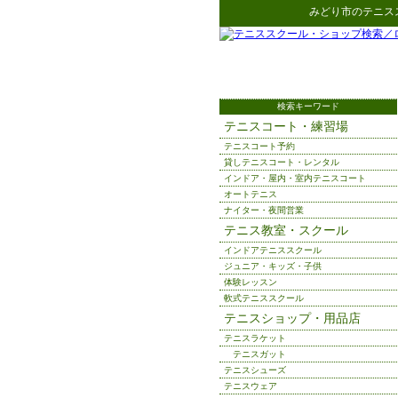
みどり市
の
テニス
検索キーワード
テニスコート・練習場
テニスコート予約
貸しテニスコート・レンタル
インドア・屋内・室内テニスコート
オートテニス
ナイター・夜間営業
テニス教室・スクール
インドアテニススクール
ジュニア・キッズ・子供
体験レッスン
軟式テニススクール
テニスショップ・用品店
テニスラケット
テニスガット
テニスシューズ
テニスウェア