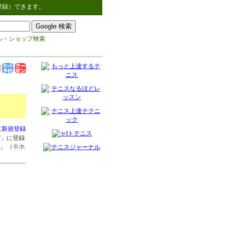
登録）できます。
ル・ショップ検索
に新規登録
市
」に登録
す。（※ホ