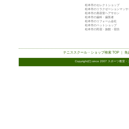
松本市のセレクトショップ
松本市のリラクゼーションマッサ
松本市の美容室ヘアサロン
松本市の歯科・歯医者
松本市のリフォーム会社
松本市のペットショップ
松本市の民宿・旅館・宿坊
テニススクール・ショップ検索
TOP ｜
免
Copyright(C) since 2007
スポーツ教室・