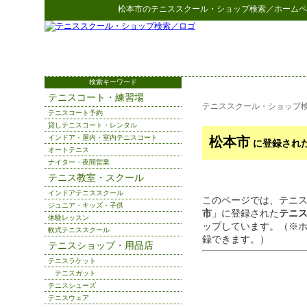
松本市
の
テニススクール・ショップ検索
／ホームペ
検索キーワード
テニスコート・練習場
テニススクール・ショップ
テニスコート予約
貸しテニスコート・レンタル
インドア・屋内・室内テニスコート
松本市
に登録され
オートテニス
ナイター・夜間営業
テニス教室・スクール
インドアテニススクール
このページでは、テニ
ジュニア・キッズ・子供
市
」に登録された
テニ
体験レッスン
ップしています。（※
軟式テニススクール
録できます。）
テニスショップ・用品店
テニスラケット
テニスガット
テニスシューズ
テニスウェア