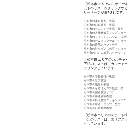
【松本市 エリアのスポーツ
以下のリストをクリックす
リーページが侮ｦされます。
松本市の柔道教室・道場
松本市の剣道教室・道場
松本市のテコンドー道場・教室
松本市の太極拳教室グッズショッ
松本市のフィットネスジム・スポ
松本市のテニススクール・ショッ
松本市の乗馬クラブ・教室
松本市の社交ダンス教室・ショッ
松本市のバレエ教室スクール・シ
【松本市 エリアのカルチャ
下記のリストは、カルチャ
にリンクしています。
松本市の着物着付け教室
松本市の音楽教室
松本市の編み物教室
松本市のそろばん珠算教室・塾
松本市の囲碁教室サロン
松本市の書道習字教室
松本市の料理教室クッキングスク
松本市の華道・フラワー教室
松本市の日本舞踊教室
【松本市エリアのスポット
下記のリストは、エリアス
クしています。