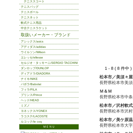
テニススコート
テニスバッグ
テニスボール
テニスネット
軟式テニス用品
中古テニスラケット
取扱いメーカー・ブランド
アシックス/asics
アディダス/adidas
ウイルソン/Wilson
エレッセ/ellesse
セルジオ・タッキーニ/SERGIO TACCHINI
1 - 8 ( 8 件中
ダンロップ/DUNLOP
ディアドラ/DIADORA
松本市／美須々屋
ナイキ/NIKE
長野県松本市美須
バボラ/Babolat
フィラ/FILA
Ｍ＆Ｍ
プリンス/Prince
長野県松本市中条
ヘッド/HEAD
松本市／沢村軟式
ミズノ
長野県松本市沢村
ヨネックス/YONEX
ラコステ/LACOSTE
松本市／美ケ原温
ルコック/le coq
長野県松本市大字
ＭＥＮＵ