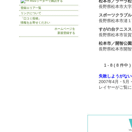
松本市／ラーラ松
RSSリーダーで購読する
長野県松本市大字
登録エリア一覧
リンクについて
スポーツクラブル
「口コミ投稿」
長野県松本市渚１
情報をお寄せください
すがの台テニスス
ホームページを
新規登録する
長野県松本市笹賀
松本市／開智公園
長野県松本市開智
1 - 8 ( 8 件中
失敗しようがない
2007年4月・5
レイヤーがご覧に