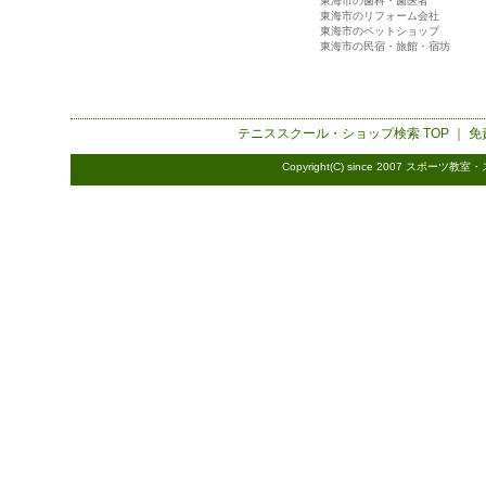
東海市の歯科・歯医者
東海市のリフォーム会社
東海市のペットショップ
東海市の民宿・旅館・宿坊
テニススクール・ショップ検索
TOP ｜
免
Copyright(C) since 2007
スポーツ教室・