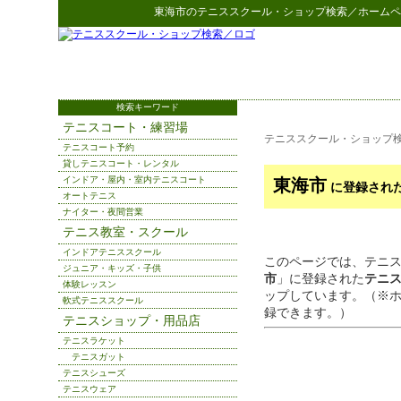
東海市
の
テニススクール・ショップ検索
／ホームペ
検索キーワード
テニスコート・練習場
テニススクール・ショップ
テニスコート予約
貸しテニスコート・レンタル
インドア・屋内・室内テニスコート
東海市
に登録され
オートテニス
ナイター・夜間営業
テニス教室・スクール
インドアテニススクール
このページでは、テニ
ジュニア・キッズ・子供
市
」に登録された
テニ
体験レッスン
ップしています。（※
軟式テニススクール
録できます。）
テニスショップ・用品店
テニスラケット
テニスガット
テニスシューズ
テニスウェア