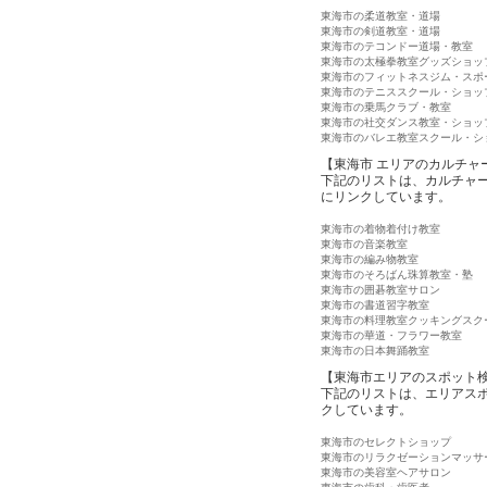
東海市の柔道教室・道場
東海市の剣道教室・道場
東海市のテコンドー道場・教室
東海市の太極拳教室グッズショッ
東海市のフィットネスジム・スポ
東海市のテニススクール・ショッ
東海市の乗馬クラブ・教室
東海市の社交ダンス教室・ショッ
東海市のバレエ教室スクール・シ
【東海市 エリアのカルチャ
下記のリストは、カルチャ
にリンクしています。
東海市の着物着付け教室
東海市の音楽教室
東海市の編み物教室
東海市のそろばん珠算教室・塾
東海市の囲碁教室サロン
東海市の書道習字教室
東海市の料理教室クッキングスク
東海市の華道・フラワー教室
東海市の日本舞踊教室
【東海市エリアのスポット
下記のリストは、エリアス
クしています。
東海市のセレクトショップ
東海市のリラクゼーションマッサ
東海市の美容室ヘアサロン