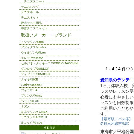
テニススコート
テニスバッグ
テニスボール
テニスネット
軟式テニス用品
中古テニスラケット
取扱いメーカー・ブランド
アシックス/asics
アディダス/adidas
ウイルソン/Wilson
エレッセ/ellesse
セルジオ・タッキーニ/SERGIO TACCHINI
1 - 4 ( 4 件中
ダンロップ/DUNLOP
ディアドラ/DIADORA
愛知県のテンテニ
ナイキ/NIKE
バボラ/Babolat
1ヶ月体験入校、
フィラ/FILA
ラスやレッスン受
プリンス/Prince
心者にもやさしい
ヘッド/HEAD
ッスンも回数制限
ミズノ
ご利用いただきや
ヨネックス/YONEX
す。
ラコステ/LACOSTE
【最寄駅／バス停】
ルコック/le coq
名鉄三河線吉浜駅
ＭＥＮＵ
東海市／平地公園