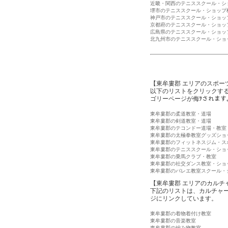
近畿・関西のテニススクール・シ
堺市のテニススクール・ショップ
神戸市のテニススクール・ショッ
京都府のテニススクール・ショッ
広島県のテニススクール・ショッ
北九州市のテニススクール・ショ
【東牟婁郡 エリアのスポー
以下のリストをクリックす
ゴリーページが侮ｦされます
東牟婁郡の柔道教室・道場
東牟婁郡の剣道教室・道場
東牟婁郡のテコンドー道場・教室
東牟婁郡の太極拳教室グッズショ
東牟婁郡のフィットネスジム・ス
東牟婁郡のテニススクール・ショ
東牟婁郡の乗馬クラブ・教室
東牟婁郡の社交ダンス教室・ショ
東牟婁郡のバレエ教室スクール・
【東牟婁郡 エリアのカルチ
下記のリストは、カルチャ
ジにリンクしています。
東牟婁郡の着物着付け教室
東牟婁郡の音楽教室
東牟婁郡の編み物教室