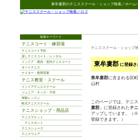
東牟婁郡
の
テニススクール・ショップ検索
／ホーム
検索キーワード
テニスコート・練習場
テニススクール・ショップ
テニスコート予約
貸しテニスコート・レンタル
インドア・屋内・室内テニスコート
東牟婁郡
に登録さ
オートテニス
ナイター・夜間営業
東牟婁郡
に含まれる区町村
テニス教室・スクール
山村
インドアテニススクール
ジュニア・キッズ・子供
体験レッスン
このページでは、テニ
軟式テニススクール
婁郡
」に登録された
テ
テニスショップ・用品店
アップしています。（
テニスラケット
登録できます。）
テニスガット
テニスシューズ
テニスウェア