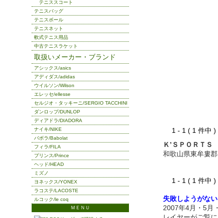
テニススコート
テニスバッグ
テニスボール
テニスネット
軟式テニス用品
中古テニスラケット
取扱いメーカー・ブランド
アシックス/asics
アディダス/adidas
ウイルソン/Wilson
エレッセ/ellesse
セルジオ・タッキーニ/SERGIO TACCHINI
ダンロップ/DUNLOP
ディアドラ/DIADORA
ナイキ/NIKE
1 - 1 ( 1 件中
バボラ/Babolat
Ｋ’ＳＰＯＲＴＳ
フィラ/FILA
和歌山県東牟婁郡
プリンス/Prince
ヘッド/HEAD
ミズノ
1 - 1 ( 1 件中
ヨネックス/YONEX
ラコステ/LACOSTE
失敗しようがない
ルコック/le coq
2007年4月・5
ＭＥＮＵ
レイヤーがご覧に