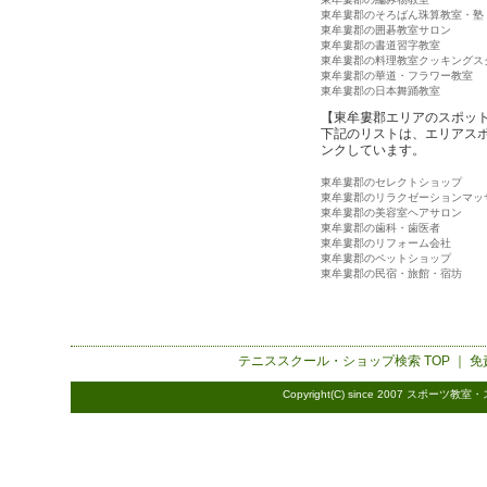
東牟婁郡のそろばん珠算教室・塾
東牟婁郡の囲碁教室サロン
東牟婁郡の書道習字教室
東牟婁郡の料理教室クッキングス
東牟婁郡の華道・フラワー教室
東牟婁郡の日本舞踊教室
【東牟婁郡エリアのスポッ
下記のリストは、エリアス
ンクしています。
東牟婁郡のセレクトショップ
東牟婁郡のリラクゼーションマッ
東牟婁郡の美容室ヘアサロン
東牟婁郡の歯科・歯医者
東牟婁郡のリフォーム会社
東牟婁郡のペットショップ
東牟婁郡の民宿・旅館・宿坊
テニススクール・ショップ検索
TOP ｜
免
Copyright(C) since 2007
スポーツ教室・